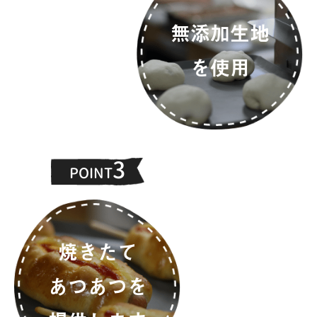
無添加生地
を使用
3
POINT
焼きたて
あつあつを