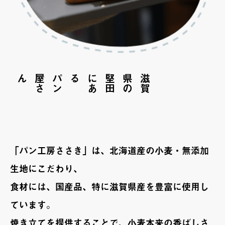
ん
パ
ン
屋
さ
る
滋
賀
県
の
堅
田
に
あ
「パン工房ささき」は、北海道産の小麦・無添加
生地にこだわり、
食材には、国産品、特に滋賀県産を豊富に使用し
ています。
焼き立てを提供することで、小麦本来の香ばしさ